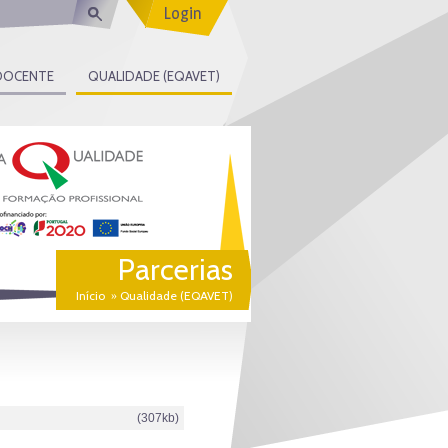
Login
DOCENTE
QUALIDADE (EQAVET)
Parcerias
Início
Qualidade (EQAVET)
»
(307kb)