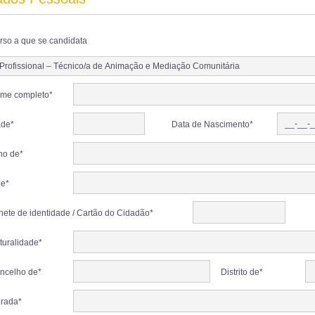
rso a que se candidata
me completo*
ade*
Data de Nascimento*
lho de*
de*
lhete de identidade / Cartão do Cidadão*
turalidade*
ncelho de*
Distrito de*
rada*