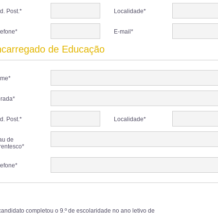
d. Post.*
Localidade*
lefone*
E-mail*
carregado de Educação
me*
rada*
d. Post.*
Localidade*
au de
rentesco*
lefone*
candidato completou o 9.º de escolaridade no ano letivo de