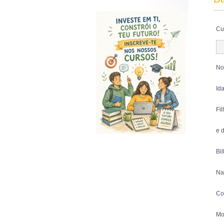
Cu
No
Id
Fi
e 
Bi
Na
Co
Mo