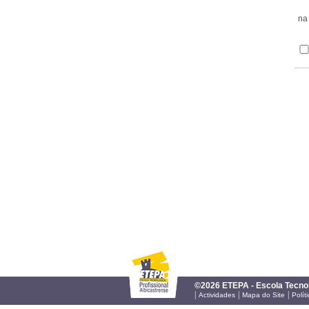
na
©2026 ETEPA - Escola Tecnol
|
|
|
Actividades
Mapa do Site
Polít