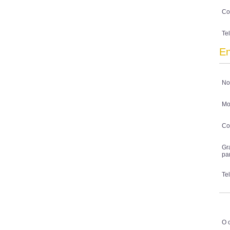
Co
Te
En
No
Mo
Co
Gr
pa
Te
O 